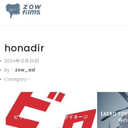
honadir
2024年12月30日
By -
zow_ad
Category -
【AERO T
ビックカメラ 池袋店頭サイネージ
ちの