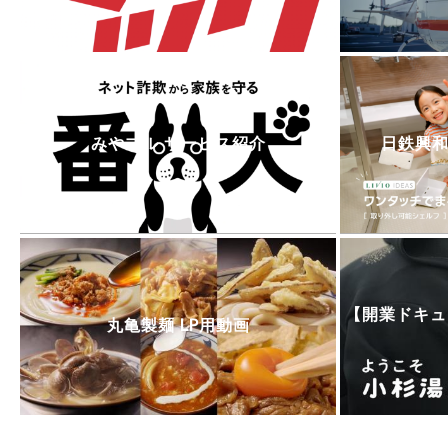
みやブル サービス紹介
日鉄興和不動
【開業ドキュ
丸亀製麺 LP用動画