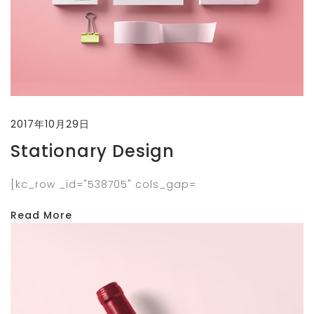
2017年10月29日
Stationary Design
[kc_row _id="538705" cols_gap=
Read More