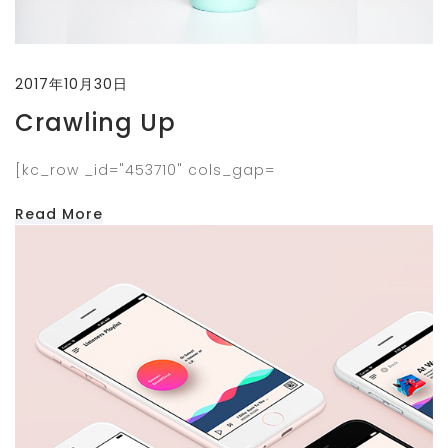
2017年10月30日
Crawling Up
[kc_row _id="453710" cols_gap=
Read More