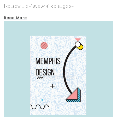
[kc_row _id="850644" cols_gap=
Read More