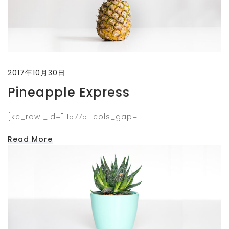
2017年10月30日
Pineapple Express
[kc_row _id="115775" cols_gap=
Read More